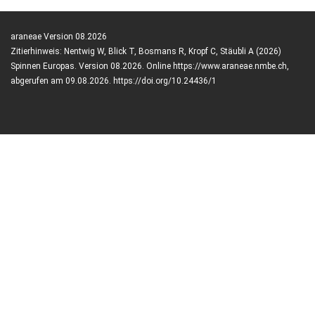
araneae Version 08.2026
Zitierhinweis: Nentwig W, Blick T, Bosmans R, Kropf C, Stäubli A (2026)
Spinnen Europas. Version 08.2026. Online https://www.araneae.nmbe.ch,
abgerufen am 09.08.2026. https://doi.org/10.24436/1