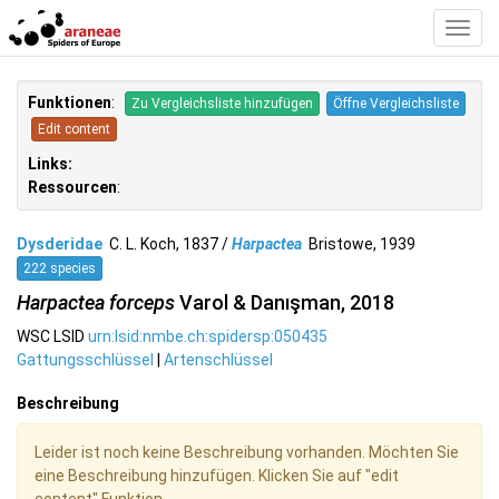
Toggl
Navig
Funktionen
:
Zu Vergleichsliste hinzufügen
Öffne Vergleichsliste
Edit content
Links:
Ressourcen
:
Dysderidae
C. L. Koch, 1837 /
Harpactea
Bristowe, 1939
222 species
Harpactea forceps
Varol & Danışman, 2018
WSC LSID
urn:lsid:nmbe.ch:spidersp:050435
Gattungsschlüssel
|
Artenschlüssel
Beschreibung
Leider ist noch keine Beschreibung vorhanden. Möchten Sie
eine Beschreibung hinzufügen. Klicken Sie auf "edit