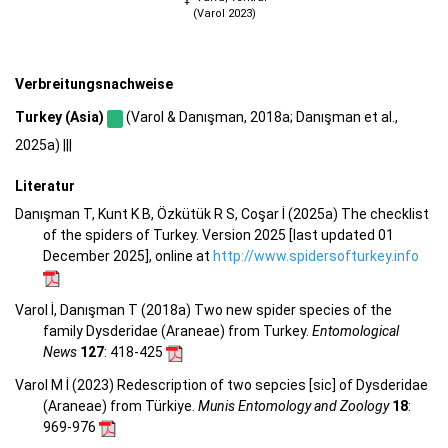
(Varol 2023)
Verbreitungsnachweise
Turkey (Asia)
(Varol & Danışman, 2018a; Danışman et al.,
2025a) |||
Literatur
Danışman T, Kunt K B, Özkütük R S, Coşar İ (2025a) The checklist
of the spiders of Turkey. Version 2025 [last updated 01
December 2025], online at
http://www.spidersofturkey.info
Varol İ, Danışman T (2018a) Two new spider species of the
family Dysderidae (Araneae) from Turkey.
Entomological
News
127
: 418-425
Varol M İ (2023) Redescription of two sepcies [sic] of Dysderidae
(Araneae) from Türkiye.
Munis Entomology and Zoology
18
:
969-976