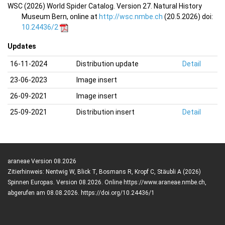
WSC (2026) World Spider Catalog. Version 27. Natural History
Museum Bern, online at
http://wsc.nmbe.ch
(20.5.2026) doi:
10.24436/2
Updates
16-11-2024
Distribution update
Detail
23-06-2023
Image insert
26-09-2021
Image insert
25-09-2021
Distribution insert
Detail
araneae Version 08.2026
Zitierhinweis: Nentwig W, Blick T, Bosmans R, Kropf C, Stäubli A (2026)
Spinnen Europas. Version 08.2026. Online https://www.araneae.nmbe.ch,
abgerufen am 08.08.2026. https://doi.org/10.24436/1