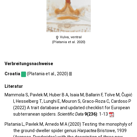
Vulva, ventral
(Platania et al. 2020)
Verbreitungsnachweise
Croatia
(Platania et al., 2020) |||
Literatur
Mammola S, Pavlek M, Huber B A, Isaia M, Ballarin F, Tolve M, Čupić
I, Hesselberg T, Lunghi E, Mouron S, Graco-Roza C, Cardoso P
(2022) A trait database and updated checklist for European
subterranean spiders.
Scientific Data
9(236)
: 1-13
Platania L, Pavlek M, Arnedo M A (2020) Testing the monophyly of
the ground-dweller spider genus
Harpactea
Bristowe, 1939