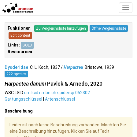
Toggl
Navig
Funktionen
:
Zu Vergleichsliste hinzufügen
Öffne Vergleichsliste
Edit content
Links:
BOLD
Ressourcen
:
Dysderidae
C. L. Koch, 1837 /
Harpactea
Bristowe, 1939
222 species
Harpactea damini
Pavlek & Arnedo, 2020
WSC LSID
urn:lsid:nmbe.ch:spidersp:052302
Gattungsschlüssel
|
Artenschlüssel
Beschreibung
Leider ist noch keine Beschreibung vorhanden. Möchten Sie
eine Beschreibung hinzufügen. Klicken Sie auf "edit