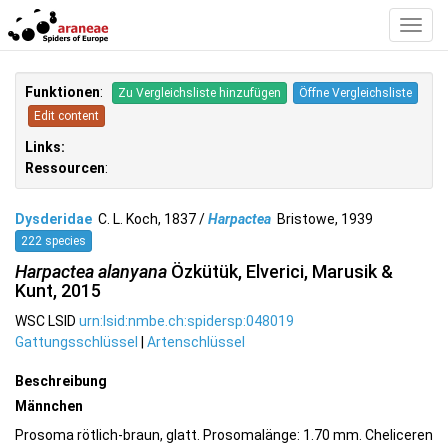
Toggl
Navig
Funktionen
:
Zu Vergleichsliste hinzufügen
Öffne Vergleichsliste
Edit content
Links:
Ressourcen
:
Dysderidae
C. L. Koch, 1837 /
Harpactea
Bristowe, 1939
222 species
Harpactea alanyana
Özkütük, Elverici, Marusik &
Kunt, 2015
WSC LSID
urn:lsid:nmbe.ch:spidersp:048019
Gattungsschlüssel
|
Artenschlüssel
Beschreibung
Männchen
Prosoma rötlich-braun, glatt. Prosomalänge: 1.70 mm. Cheliceren