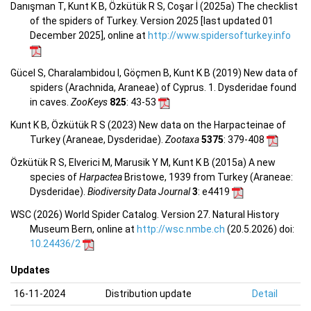
Danışman T, Kunt K B, Özkütük R S, Coşar İ (2025a) The checklist
of the spiders of Turkey. Version 2025 [last updated 01
December 2025], online at
http://www.spidersofturkey.info
Gücel S, Charalambidou I, Göçmen B, Kunt K B (2019) New data of
spiders (Arachnida, Araneae) of Cyprus. 1. Dysderidae found
in caves.
ZooKeys
825
: 43-53
Kunt K B, Özkütük R S (2023) New data on the Harpacteinae of
Turkey (Araneae, Dysderidae).
Zootaxa
5375
: 379-408
Özkütük R S, Elverici M, Marusik Y M, Kunt K B (2015a) A new
species of
Harpactea
Bristowe, 1939 from Turkey (Araneae:
Dysderidae).
Biodiversity Data Journal
3
: e4419
WSC (2026) World Spider Catalog. Version 27. Natural History
Museum Bern, online at
http://wsc.nmbe.ch
(20.5.2026) doi:
10.24436/2
Updates
16-11-2024
Distribution update
Detail