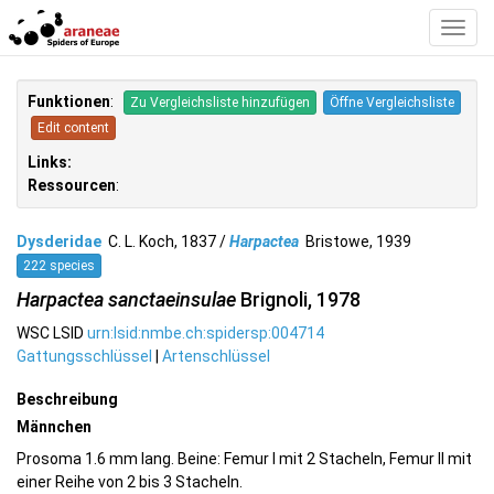
Toggl
Navig
Funktionen
:
Zu Vergleichsliste hinzufügen
Öffne Vergleichsliste
Edit content
Links:
Ressourcen
:
Dysderidae
C. L. Koch, 1837 /
Harpactea
Bristowe, 1939
222 species
Harpactea sanctaeinsulae
Brignoli, 1978
WSC LSID
urn:lsid:nmbe.ch:spidersp:004714
Gattungsschlüssel
|
Artenschlüssel
Beschreibung
Männchen
Prosoma 1.6 mm lang. Beine: Femur I mit 2 Stacheln, Femur II mit
einer Reihe von 2 bis 3 Stacheln.