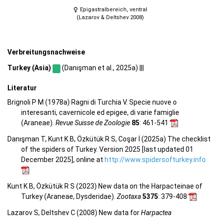
Epigastralbereich, ventral
(Lazarov & Deltshev 2008)
Verbreitungsnachweise
Turkey (Asia)
(Danışman et al., 2025a) |||
Literatur
Brignoli P M (1978a) Ragni di Turchia V. Specie nuove o
interesanti, cavernicole ed epigee, di varie famiglie
(Araneae).
Revue Suisse de Zoologie
85
: 461-541
Danışman T, Kunt K B, Özkütük R S, Coşar İ (2025a) The checklist
of the spiders of Turkey. Version 2025 [last updated 01
December 2025], online at
http://www.spidersofturkey.info
Kunt K B, Özkütük R S (2023) New data on the Harpacteinae of
Turkey (Araneae, Dysderidae).
Zootaxa
5375
: 379-408
Lazarov S, Deltshev C (2008) New data for
Harpactea