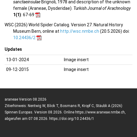
sanctaeinsulae
Brignoli, 1978 and description of the unknown
female (Araneae, Dysderidae).
Turkish Journal of Arachnology
1(1)
: 67-69
WSC (2026) World Spider Catalog. Version 27. Natural History
Museum Bern, online at
http://wsc.nmbe.ch
(20.5.2026) doi:
10.24436/2
Updates
13-01-2024
Image insert
09-12-2015
Image insert
araneae Version 08.2026
Zitierhinweis: Nentwig W, Blick T, Bosmans R, Kropf C, Stäubli A (2026)
Spinnen Europas. Version 08.2026. Online https://www.araneae.nmbe.ch,
abgerufen am 07.08.2026. https://doi.org/10.24436/1