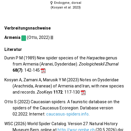
Endogyne, dorsal
(Kosyan et al. 2023)
Verbreitungsnachweise
Armenia
(Otto, 2022) |||
Literatur
Dunin P M (1989) New spider species of the
Harpactea
genus
from Armenia (Aranei, Dysderidae).
Zoologicheskiĭ Zhurnal
68(7)
: 142-145
Kosyan A, Zamani A, Marusik Y M (2023) Notes on Dysderidae
(Arachnida, Araneae) of Armenia and Iran, with new species
and records.
ZooKeys
1172
: 117-130
Otto S (2022) Caucasian spiders. A faunistic database on the
spiders of the Caucasus Ecoregion. Database version
02.2022. Internet:
caucasus-spiders.info
.
WSC (2026) World Spider Catalog. Version 27. Natural History
Museum Bern, online at
http://wsc.nmbe.ch
(20.5.2026) doi: