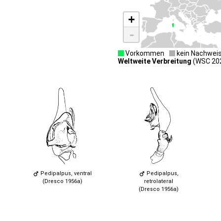
+
-
Vorkommen
kein Nachwei
Weltweite Verbreitung
(WSC 2026
Pedipalpus, ventral
Pedipalpus,
(Dresco 1956a)
retrolateral
(Dresco 1956a)