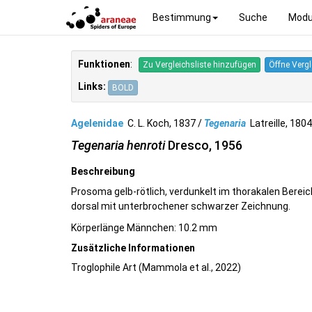
Bestimmung
Suche
Modu
Funktionen
:
Zu Vergleichsliste hinzufügen
Öffne Vergl
Links:
BOLD
Agelenidae
C. L. Koch, 1837 /
Tegenaria
Latreille, 18
Tegenaria henroti
Dresco, 1956
Beschreibung
Prosoma gelb-rötlich, verdunkelt im thorakalen Berei
dorsal mit unterbrochener schwarzer Zeichnung.
Körperlänge Männchen: 10.2 mm
Zusätzliche Informationen
Troglophile Art (Mammola et al., 2022)