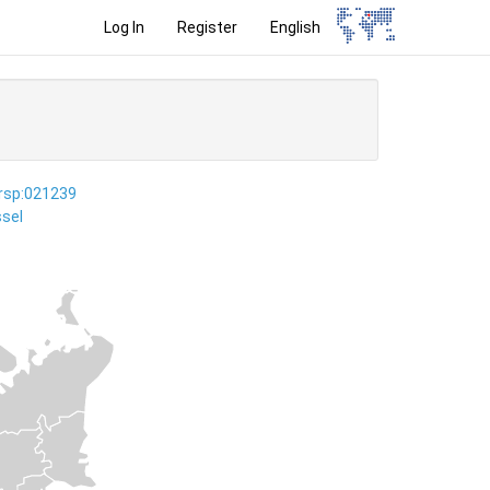
Log In
Register
English
ersp:021239
sel