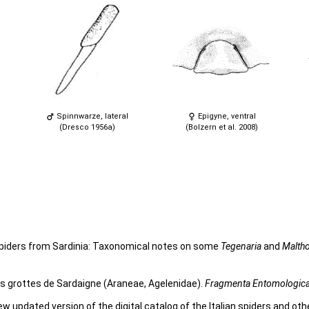
Spinnwarze, lateral
Epigyne, ventral
(Dresco 1956a)
(Bolzern et al. 2008)
 spiders from Sardinia: Taxonomical notes on some
Tegenaria
and
Malth
es grottes de Sardaigne (Araneae, Agelenidae).
Fragmenta Entomologic
 new updated version of the digital catalog of the Italian spiders and ot