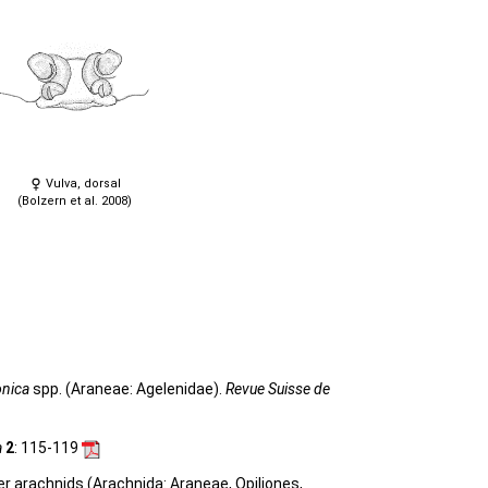
Vulva, dorsal
(Bolzern et al. 2008)
onica
spp. (Araneae: Agelenidae).
Revue Suisse de
a
2
: 115-119
her arachnids (Arachnida: Araneae, Opiliones,