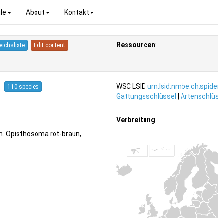
le
About
Kontakt
Ressourcen
:
eichsliste
Edit content
04
WSC LSID
urn:lsid:nmbe.ch:spid
110 species
Gattungsschlüssel
|
Artenschlüs
Verbreitung
ch. Opisthosoma rot-braun,