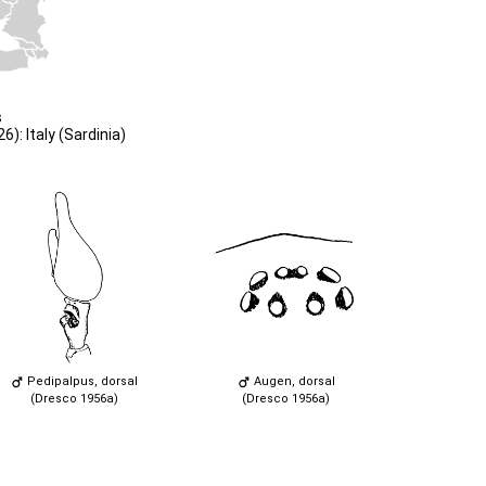
s
): Italy (Sardinia)
Pedipalpus, dorsal
Augen, dorsal
(Dresco 1956a)
(Dresco 1956a)