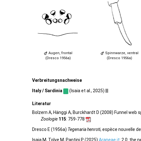
Augen, frontal
Spinnwarze, ventral
(Dresco 1956a)
(Dresco 1956a)
Verbreitungsnachweise
Italy / Sardinia
(Isaia et al., 2025) |||
Literatur
Bolzern A, Hänggi A, Burckhardt D (2008) Funnel web
Zoologie
115
: 759-778
Dresco E (1956a)
Tegenaria henroti
, espèce nouvelle d
Isaia M, Tolve M, Pantini P (2025)
Araneae.it
: 2.0: the