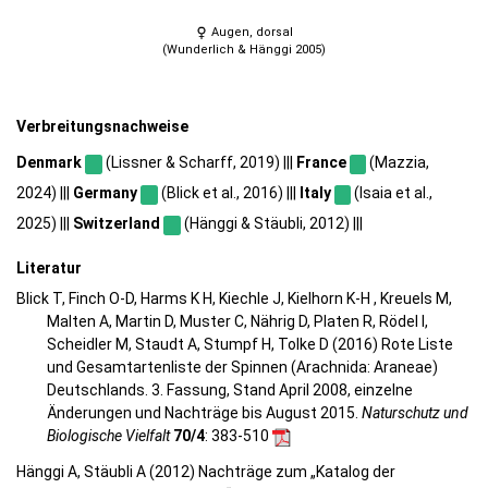
Augen, dorsal
(Wunderlich & Hänggi 2005)
Verbreitungsnachweise
Denmark
(Lissner & Scharff, 2019) |||
France
(Mazzia,
2024) |||
Germany
(Blick et al., 2016) |||
Italy
(Isaia et al.,
2025) |||
Switzerland
(Hänggi & Stäubli, 2012) |||
Literatur
Blick T, Finch O-D, Harms K H, Kiechle J, Kielhorn K-H , Kreuels M,
Malten A, Martin D, Muster C, Nährig D, Platen R, Rödel I,
Scheidler M, Staudt A, Stumpf H, Tolke D (2016) Rote Liste
und Gesamtartenliste der Spinnen (Arachnida: Araneae)
Deutschlands. 3. Fassung, Stand April 2008, einzelne
Änderungen und Nachträge bis August 2015.
Naturschutz und
Biologische Vielfalt
70/4
: 383-510
Hänggi A, Stäubli A (2012) Nachträge zum „Katalog der