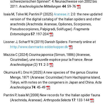
schweizerischen Spinnen“: 4. Neunachweise von 2002 bis
2011.
Arachnologische Mitteilungen
44
: 59-76
Isaia M, Tolve M, Pantini P (2025)
Araneae.it
: 2.0: the new updated
version of the digital catalog of the Italian spiders and other
arachnids (Arachnida: Araneae, Opiliones, Scorpiones,
Pseudoscorpiones, Palpigradi, Solifugae).
Fragmenta
Entomologica
57
: 197-204
Lissner J, Scharff N (2019) Danish Spiders. Formerly online at
http://www.danmarks-edderkopper.dk
Mazzia C (2024)
Cicurina japonica
(Simon, 1886) (Araneae,
Cicurinidae), une nouvelle espèce pour la France.
Revue
Arachnologique (2)
11
: 2-3
Okumura K I, Ono H (2025) A new species of the genus
Cicurina
Menge, 1871 (Araneae: Cicurinidae) from Hachijojima Island,
Tokyo, with notes on the congeners in Japan and China.
Acta
Arachnologica
74
: 45-49
Pantini P, Isaia M (2008) New records for the Italian spider fauna
(Arachnida, Araneae).
Arthropoda Selecta
17
: 133-144