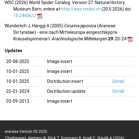
WSC (2026) World Spider Catalog. Version 27. Natural History
Museum Bern, online at
http://wsc.nmbe.ch
(20.5.2026) doi:
10.24436/2
Wunderlich J, Hänggi A (2005)
Cicurina japonica
(Araneae:
Dictynidae) - eine nach Mitteleuropa eingeschleppte
Kräuselspinnenart.
Arachnologische Mitteilungen
29
: 20-24
Updates
20-08-2025
Image insert
10-01-2025
Image insert
10-01-2025
Distribution insert
Detail
25-01-2024
Distribution update
Detail
03-09-2013
Image insert
araneae Version 08.2026
Zitierhinweis: Nentwig W, Blick T, Bosmans R, Kropf C, Stäubli A (2026)