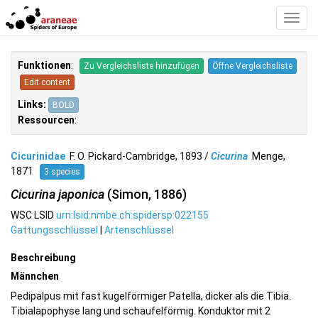
Toggl
Navig
Funktionen
:
Zu Vergleichsliste hinzufügen
Öffne Vergleichsliste
Edit content
Links:
BOLD
Ressourcen
:
Cicurinidae
F. O. Pickard-Cambridge, 1893 /
Cicurina
Menge,
1871
3 species
Cicurina japonica
(Simon, 1886)
WSC LSID
urn:lsid:nmbe.ch:spidersp:022155
Gattungsschlüssel
|
Artenschlüssel
Beschreibung
Männchen
Pedipalpus mit fast kugelförmiger Patella, dicker als die Tibia.
Tibialapophyse lang und schaufelförmig. Konduktor mit 2