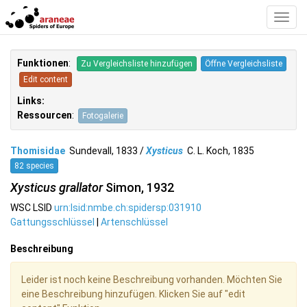
Toggl
Navig
Funktionen
:
Zu Vergleichsliste hinzufügen
Öffne Vergleichsliste
Edit content
Links:
Ressourcen
:
Fotogalerie
Thomisidae
Sundevall, 1833 /
Xysticus
C. L. Koch, 1835
82 species
Xysticus grallator
Simon, 1932
WSC LSID
urn:lsid:nmbe.ch:spidersp:031910
Gattungsschlüssel
|
Artenschlüssel
Beschreibung
Leider ist noch keine Beschreibung vorhanden. Möchten Sie
eine Beschreibung hinzufügen. Klicken Sie auf "edit