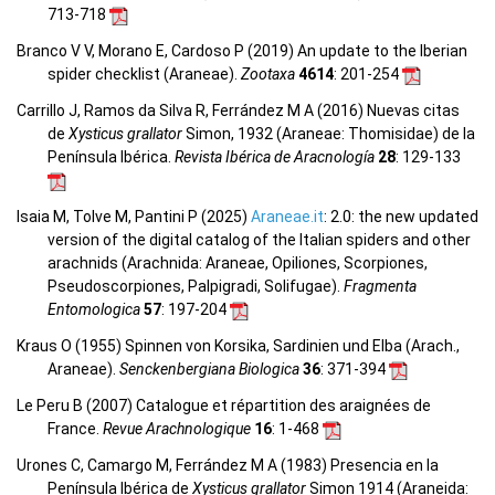
713-718
Branco V V, Morano E, Cardoso P (2019) An update to the Iberian
spider checklist (Araneae).
Zootaxa
4614
: 201-254
Carrillo J, Ramos da Silva R, Ferrández M A (2016) Nuevas citas
de
Xysticus grallator
Simon, 1932 (Araneae: Thomisidae) de la
Península Ibérica.
Revista Ibérica de Aracnología
28
: 129-133
Isaia M, Tolve M, Pantini P (2025)
Araneae.it
: 2.0: the new updated
version of the digital catalog of the Italian spiders and other
arachnids (Arachnida: Araneae, Opiliones, Scorpiones,
Pseudoscorpiones, Palpigradi, Solifugae).
Fragmenta
Entomologica
57
: 197-204
Kraus O (1955) Spinnen von Korsika, Sardinien und Elba (Arach.,
Araneae).
Senckenbergiana Biologica
36
: 371-394
Le Peru B (2007) Catalogue et répartition des araignées de
France.
Revue Arachnologique
16
: 1-468
Urones C, Camargo M, Ferrández M A (1983) Presencia en la
Península Ibérica de
Xysticus grallator
Simon 1914 (Araneida: