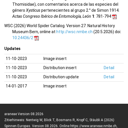
Thomisidae), con comentarios acerca de las especies del
género
Xysticus
pertenecientes al grupo 2.° de Simon 1914.
Actas Congreso Ibérico de Entomología, León
1
: 781-794
WSC (2026) World Spider Catalog. Version 27. Natural History
Museum Bern, online at
http://wsc.nmbe.ch
(20.5.2026) doi:
10.24436/2
Updates
11-10-2023
Image insert
11-10-2023
Distribution insert
Detail
11-10-2023
Distribution update
Detail
14-01-2017
Image insert
araneae Version 08.2026
Zitierhinweis: Nentwig W, Blick T, Bosmans R, Kropf C, Stäubli A (2026)
Spinnen Europas. Version 08.2026. Online https://www.araneae.nmbe.ch,