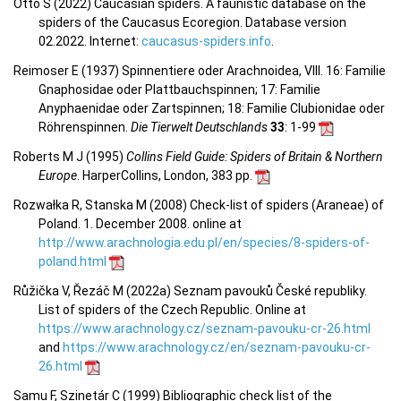
Otto S (2022) Caucasian spiders. A faunistic database on the
spiders of the Caucasus Ecoregion. Database version
02.2022. Internet:
caucasus-spiders.info
.
Reimoser E (1937) Spinnentiere oder Arachnoidea, VIII. 16: Familie
Gnaphosidae oder Plattbauchspinnen; 17: Familie
Anyphaenidae oder Zartspinnen; 18: Familie Clubionidae oder
Röhrenspinnen.
Die Tierwelt Deutschlands
33
: 1-99
Roberts M J (1995)
Collins Field Guide: Spiders of Britain & Northern
Europe
. HarperCollins, London, 383 pp.
Rozwałka R, Stanska M (2008) Check-list of spiders (Araneae) of
Poland. 1. December 2008. online at
http://www.arachnologia.edu.pl/en/species/8-spiders-of-
poland.html
Růžička V, Řezáč M (2022a) Seznam pavouků České republiky.
List of spiders of the Czech Republic. Online at
https://www.arachnology.cz/seznam-pavouku-cr-26.html
and
https://www.arachnology.cz/en/seznam-pavouku-cr-
26.html
Samu F, Szinetár C (1999) Bibliographic check list of the