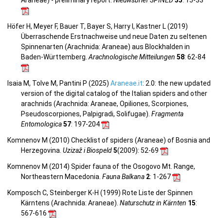
Araneae) - preliminary report.
Nieuwsbrief SPINED
35
: 15-33
Höfer H, Meyer F, Bauer T, Bayer S, Harry I, Kastner L (2019)
Überraschende Erstnachweise und neue Daten zu seltenen
Spinnenarten (Arachnida: Araneae) aus Blockhalden in
Baden-Württemberg.
Arachnologische Mitteilungen
58
: 62-84
Isaia M, Tolve M, Pantini P (2025)
Araneae.it
: 2.0: the new updated
version of the digital catalog of the Italian spiders and other
arachnids (Arachnida: Araneae, Opiliones, Scorpiones,
Pseudoscorpiones, Palpigradi, Solifugae).
Fragmenta
Entomologica
57
: 197-204
Komnenov M (2010) Checklist of spiders (Araneae) of Bosnia and
Herzegovina.
Uzizaž i Biospeld
5
(2009)
: 52-69
Komnenov M (2014) Spider fauna of the Osogovo Mt. Range,
Northeastern Macedonia.
Fauna Balkana
2
: 1-267
Komposch C, Steinberger K-H (1999) Rote Liste der Spinnen
Kärntens (Arachnida: Araneae).
Naturschutz in Kärnten
15
:
567-616