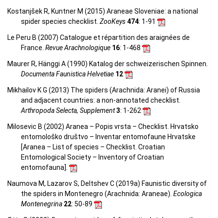
Kostanjšek R, Kuntner M (2015) Araneae Sloveniae: a national
spider species checklist.
ZooKeys
474
: 1-91
Le Peru B (2007) Catalogue et répartition des araignées de
France.
Revue Arachnologique
16
: 1-468
Maurer R, Hänggi A (1990) Katalog der schweizerischen Spinnen.
Documenta Faunistica Helvetiae
12
Mikhailov K G (2013) The spiders (Arachnida: Aranei) of Russia
and adjacent countries: a non-annotated checklist.
Arthropoda Selecta, Supplement
3
: 1-262
Milosevic B (2002) Aranea – Popis vrsta – Checklist. Hrvatsko
entomološko društvo – Inventar entomofaune Hrvatske
[Aranea –
List of species – Checklist.
Croatian
Entomological Society – Inventory of Croatian
entomofauna
].
Naumova M, Lazarov S, Deltshev C (2019a) Faunistic diversity of
the spiders in Montenegro (Arachnida: Araneae).
Ecologica
Montenegrina
22
: 50-89