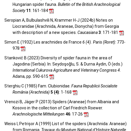
Hungarian spider fauna.
Bulletin of the British Arachnological
Society
11
: 161-184
Seropian A, Bulbulashvili N, Krammer H-J (2024b) Notes on
Liocranidae (Arachnida, Araneae, Dionycha) from Georgia
with description of a new species.
Caucasiana
3
: 171-181
Simon E (1932) Les arachnides de France
6 (4). Paris (Roret)
: 773-
978
Stanković B (2023) Diversity of spider fauna in the area of
Jagodina (Serbia). In: Seydoşoğlu, S. & Durna Aydin, Ö (eds.)
International Cukurova Agriculture and Veterinary Congress 4
.
Adana, pp. 590-615
Sterghiu C (1985) Fam. Clubionidae.
Fauna Republicii Socialiste
România (Arachnida)
5 (4)
: 1-168
Vrenozi B, Jäger P (2013) Spiders (Araneae) from Albania and
Kosovo in the collection of Carl Friedrich Roewer.
Arachnologische Mitteilungen
46
: 17-26
Weiss I, Petrișor A (1999) List of the spiders (Arachnida: Araneae)
from Romania.
Travaux du Muséum National d’Histoire Naturelle