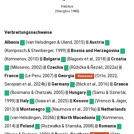
Habitus
(Sterghiu 1985)
Verbreitungsnachweise
Albania
(van Helsdingen & IJland, 2015) |||
Austria
(Komposch & Steinberger, 1999) |||
Bosnia and Herzegovina
(Komnenov, 2010) |||
Bulgaria
(Blagoev et al., 2018) |||
Croatia
(Milosevic, 2002) |||
Czechia
(Růžička & Řezáč, 2022a) |||
France
(Le Peru, 2007) |||
Georgia
(Otto, 2022;
Removed
Seropian et al., 2024b) |||
Germany
(Blick et al., 2016) |||
Greece
(Bosmans & Chatzaki, 2005) |||
Hungary
(Samu & Szinetár,
1999) |||
Italy
(Isaia et al., 2025) |||
Kosovo
(Vrenozi & Jäger,
2013) |||
Montenegro
(Naumova et al., 2019a) |||
Netherlands
(van Helsdingen, 2026b) |||
North Macedonia
(Komnenov,
2014) |||
Poland
(Rozwałka & Stanska, 2008) |||
Romania