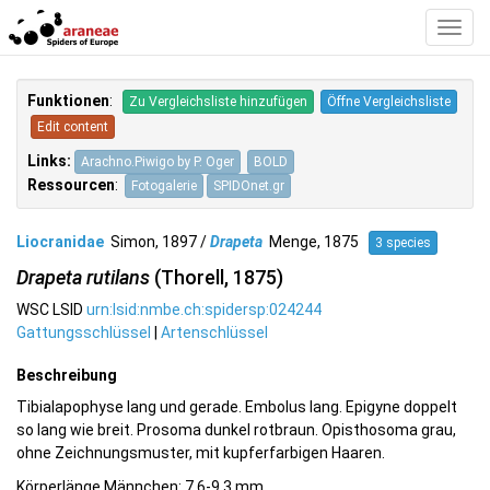
Toggl
Navig
Funktionen
:
Zu Vergleichsliste hinzufügen
Öffne Vergleichsliste
Edit content
Links:
Arachno.Piwigo by P. Oger
BOLD
Ressourcen
:
Fotogalerie
SPIDOnet.gr
Liocranidae
Simon, 1897 /
Drapeta
Menge, 1875
3 species
Drapeta rutilans
(Thorell, 1875)
WSC LSID
urn:lsid:nmbe.ch:spidersp:024244
Gattungsschlüssel
|
Artenschlüssel
Beschreibung
Tibialapophyse lang und gerade. Embolus lang. Epigyne doppelt
so lang wie breit. Prosoma dunkel rotbraun. Opisthosoma grau,
ohne Zeichnungsmuster, mit kupferfarbigen Haaren.
Körperlänge Männchen: 7.6-9.3 mm