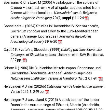
Bosmans R, Chatzaki M (2005) A catalogue of the spiders of
Greece – a critical review of all spider species cited from
Greece with their localities.
Nieuwsbrief van de Belgische
arachnologische Vereniging
20 (2, suppl.)
: 1-124
Bosselaers J (2024) Studies in Liocranidae IV:
Scotina occulta
,
Liocranum concolor
and a key to the Euro-Mediterranean
genera (Araneae, Liocranidae).
Journal of the Belgian
Arachnological Society
39
: 6-20
Gajdoš P, Svatoň J, Sloboda J (1999)
Katalóg pavúkov Slovenska.
Catalogue of Slovakian spiders.
Ústav kr. ekol. SAV, Bratislava,
337 pp.
Grimm U (1986) Die Clubionidae Mitteleuropas: Corinninae und
Liocranidae (Arachnida, Araneae).
Abhandlungen des
Naturwissenschaftlichen Vereins in Hamburg (NF)
27
: 1-91
Helsdingen P J van (2026b)
Catalogus van de Nederlandse spinnen.
Versie 2026.1.
249 pp.
Helsdingen P J van, IJland S (2015) A quick scan of the spider
fauna in the surroundings of Përmet, Albania (Arachnida,