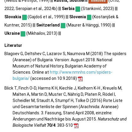
(Weiss & Petrișor, 1999) |||
Russia, Southern
(Otto,
Removed
2022; Seropian et al., 2024b) |||
Serbia
(Stanković, 2023) |||
Slovakia
(Gajdoš et al., 1999) |||
Slovenia
(Kostanjšek &
Kuntner, 2015) |||
Switzerland
(Maurer & Hänggi, 1990) |||
Ukraine
(Mikhailov, 2013) |||
Literatur
Blagoev G, Deltshev C, Lazarov S, Naumova M (2018) The spiders
(Araneae) of Bulgaria. Version: August 2018. National
Museum of Natural History, Bulgarian Academy of
Sciences. Online at
http://www.nmnhs.com/spiders-
bulgaria/
(accessed on 10.9.2018)
Blick T, Finch O-D, Harms K H, Kiechle J, Kielhorn K-H , Kreuels M,
Malten A, Martin D, Muster C, Nährig D, Platen R, Rödel I,
Scheidler M, Staudt A, Stumpf H, Tolke D (2016) Rote Liste
und Gesamtartenliste der Spinnen (Arachnida: Araneae)
Deutschlands. 3. Fassung, Stand April 2008, einzelne
Änderungen und Nachträge bis August 2015.
Naturschutz und
Biologische Vielfalt
70/4
: 383-510