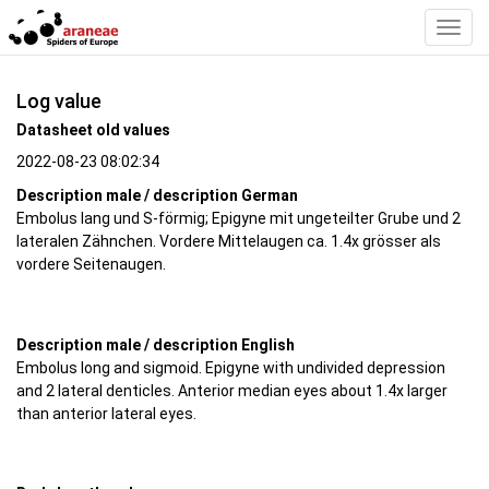
Toggl
Navig
Log value
Datasheet old values
2022-08-23 08:02:34
Description male / description German
Embolus lang und S-förmig; Epigyne mit ungeteilter Grube und 2
lateralen Zähnchen. Vordere Mittelaugen ca. 1.4x grösser als
vordere Seitenaugen.
Description male / description English
Embolus long and sigmoid. Epigyne with undivided depression
and 2 lateral denticles. Anterior median eyes about 1.4x larger
than anterior lateral eyes.