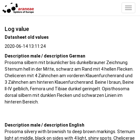
Toggl
Navig
Log value
Datasheet old values
2020-06-14 13:11:24
Description male / description German
Prosoma silbern mit bräunlicher bis dunkelbrauner Zeichnung.
Sternum hell in der Mitte, schwarz am Rand mit 4 hellen Flecken.
Cheliceren mit 4 Zähnchen am vorderen Klauenfurchenrand und
3 Zähnchen am hinteren Klauenfurchenrand. Beine I braun, Beine
II-IV gelblich, Femora und Tibiae dunkel geringelt. Opisthosoma
dorsal silbern mit dunklen Flecken und schwarzen Linien im
hinteren Bereich.
Description male / description English
Prosoma silvery with brownish to deep brown markings. Sternum
light at middle, black on sides with 4 light, shiny spots. Chelicerae