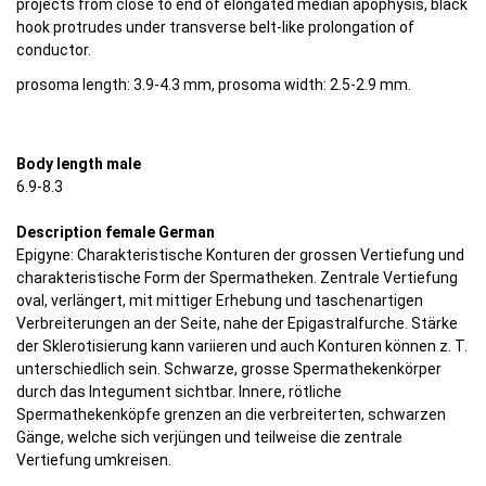
projects from close to end of elongated median apophysis, black
hook protrudes under transverse belt-like prolongation of
conductor.
prosoma length: 3.9-4.3 mm, prosoma width: 2.5-2.9 mm.
Body length male
6.9-8.3
Description female German
Epigyne: Charakteristische Konturen der grossen Vertiefung und
charakteristische Form der Spermatheken. Zentrale Vertiefung
oval, verlängert, mit mittiger Erhebung und taschenartigen
Verbreiterungen an der Seite, nahe der Epigastralfurche. Stärke
der Sklerotisierung kann variieren und auch Konturen können z. T.
unterschiedlich sein. Schwarze, grosse Spermathekenkörper
durch das Integument sichtbar. Innere, rötliche
Spermathekenköpfe grenzen an die verbreiterten, schwarzen
Gänge, welche sich verjüngen und teilweise die zentrale
Vertiefung umkreisen.