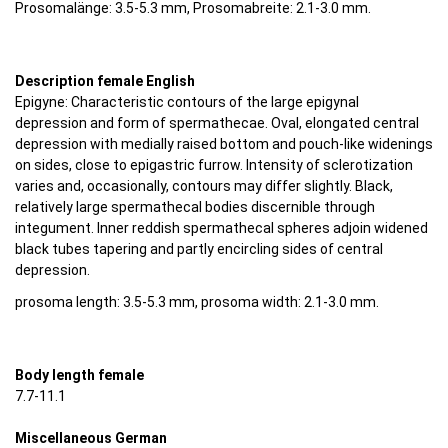
Prosomalänge: 3.5-5.3 mm, Prosomabreite: 2.1-3.0 mm.
Description female English
Epigyne: Characteristic contours of the large epigynal
depression and form of spermathecae. Oval, elongated central
depression with medially raised bottom and pouch-like widenings
on sides, close to epigastric furrow. Intensity of sclerotization
varies and, occasionally, contours may differ slightly. Black,
relatively large spermathecal bodies discernible through
integument. Inner reddish spermathecal spheres adjoin widened
black tubes tapering and partly encircling sides of central
depression.
prosoma length: 3.5-5.3 mm, prosoma width: 2.1-3.0 mm.
Body length female
7.7-11.1
Miscellaneous German