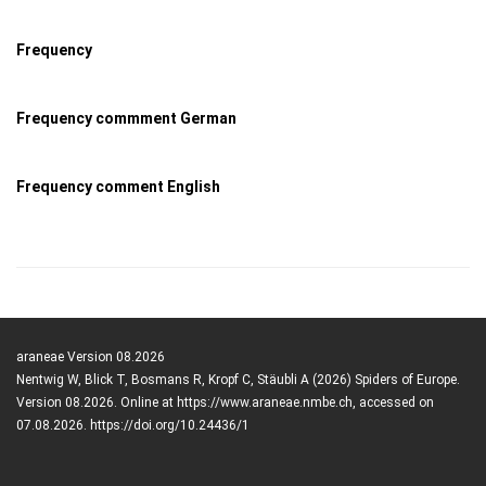
Frequency
Frequency commment German
Frequency comment English
araneae Version 08.2026
Nentwig W, Blick T, Bosmans R, Kropf C, Stäubli A (2026) Spiders of Europe.
Version 08.2026. Online at https://www.araneae.nmbe.ch, accessed on
07.08.2026. https://doi.org/10.24436/1