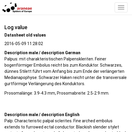
Toggl
Navig
Log value
Datasheet old values
2016-05-09 11:28:02
Description male / description German
Palpus: mit charakteristischen Palpenskleriten. Feiner
bogenförmiger Embolus reicht bis zum Konduktor. Schwarzes,
dünnes Stilett führt vom Anfang bis zum Ende der verlängerten
Medianapophyse. Schwarzer Haken reicht unter die transversale
gurtförmige Verlängerung des Konduktors.
Prosomalänge: 3.9-4.3 mm, Prosomabreite: 2.5-2.9 mm.
Description male / description English
Palp: Characteristic palpal sclerites. Fine arched embolus
extends to furrowed ectal conductor. Blackish slender stylet