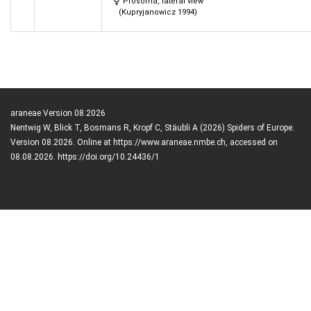
Prosoma, lateral view
(Kupryjanowicz 1994)
araneae Version 08.2026
Nentwig W, Blick T, Bosmans R, Kropf C, Stäubli A (2026) Spiders of Europe.
Version 08.2026. Online at https://www.araneae.nmbe.ch, accessed on
08.08.2026. https://doi.org/10.24436/1