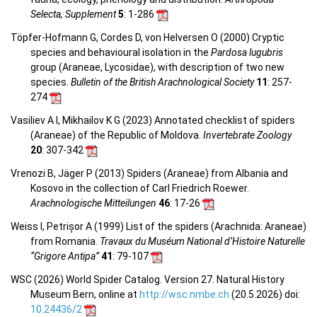
Selecta, Supplement
5
: 1-286
Töpfer-Hofmann G, Cordes D, von Helversen O (2000) Cryptic
species and behavioural isolation in the
Pardosa lugubris
group (Araneae, Lycosidae), with description of two new
species.
Bulletin of the British Arachnological Society
11
: 257-
274
Vasiliev A I, Mikhailov K G (2023) Annotated checklist of spiders
(Araneae) of the Republic of Moldova.
Invertebrate Zoology
20
: 307-342
Vrenozi B, Jäger P (2013) Spiders (Araneae) from Albania and
Kosovo in the collection of Carl Friedrich Roewer.
Arachnologische Mitteilungen
46
: 17-26
Weiss I, Petrișor A (1999) List of the spiders (Arachnida: Araneae)
from Romania.
Travaux du Muséum National d’Histoire Naturelle
“Grigore Antipa”
41
: 79-107
WSC (2026) World Spider Catalog. Version 27. Natural History
Museum Bern, online at
http://wsc.nmbe.ch
(20.5.2026) doi:
10.24436/2