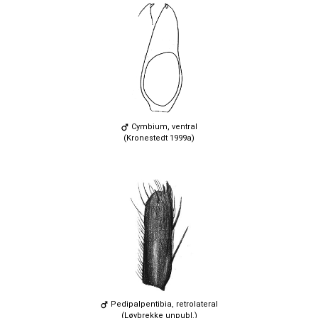
Cymbium, ventral
(Kronestedt 1999a)
Pedipalpentibia, retrolateral
(Løvbrekke unpubl.)