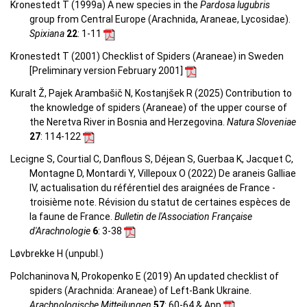
Kronestedt T (1999a) A new species in the
Pardosa lugubris
group from Central Europe (Arachnida, Araneae, Lycosidae).
Spixiana
22
: 1-11
Kronestedt T (2001) Checklist of Spiders (Araneae) in Sweden
[Preliminary version February 2001]
Kuralt Ž, Pajek Arambašič N, Kostanjšek R (2025) Contribution to
the knowledge of spiders (Araneae) of the upper course of
the Neretva River in Bosnia and Herzegovina.
Natura Sloveniae
27
: 114-122
Lecigne S, Courtial C, Danflous S, Déjean S, Guerbaa K, Jacquet C,
Montagne D, Montardi Y, Villepoux O (2022) De araneis Galliae
IV, actualisation du référentiel des araignées de France -
troisième note. Révision du statut de certaines espèces de
la faune de France.
Bulletin de l'Association Française
d'Arachnologie
6
: 3-38
Løvbrekke H (unpubl.)
Polchaninova N, Prokopenko E (2019) An updated checklist of
spiders (Arachnida: Araneae) of Left-Bank Ukraine.
Arachnologische Mitteilungen
57
: 60-64 & App