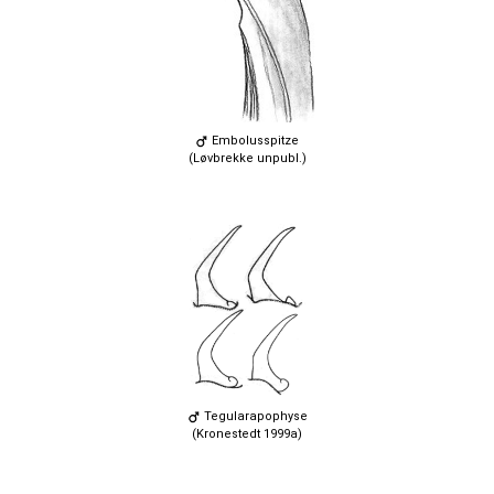
Embolusspitze
(Løvbrekke unpubl.)
Tegularapophyse
(Kronestedt 1999a)