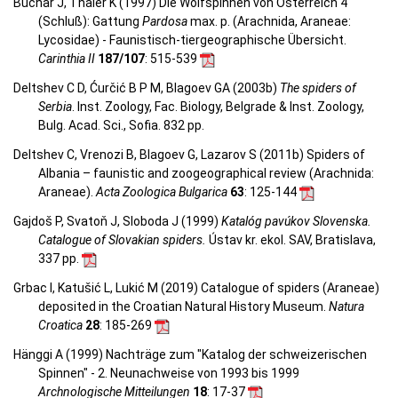
Buchar J, Thaler K (1997) Die Wolfspinnen von Österreich 4
(Schluß): Gattung
Pardosa
max. p. (Arachnida, Araneae:
Lycosidae) - Faunistisch-tiergeographische Übersicht.
Carinthia II
187/107
: 515-539
Deltshev C D, Ćurčić B P M, Blagoev GA (2003b)
The spiders of
Serbia
. Inst. Zoology, Fac. Biology, Belgrade & Inst. Zoology,
Bulg. Acad. Sci., Sofia. 832 pp.
Deltshev C, Vrenozi B, Blagoev G, Lazarov S (2011b) Spiders of
Albania – faunistic and zoogeographical review (Arachnida:
Araneae).
Acta Zoologica Bulgarica
63
: 125-144
Gajdoš P, Svatoň J, Sloboda J (1999)
Katalóg pavúkov Slovenska.
Catalogue of Slovakian spiders.
Ústav kr. ekol. SAV, Bratislava,
337 pp.
Grbac I, Katušić L, Lukić M (2019) Catalogue of spiders (Araneae)
deposited in the Croatian Natural History Museum.
Natura
Croatica
28
: 185-269
Hänggi A (1999) Nachträge zum "Katalog der schweizerischen
Spinnen" - 2. Neunachweise von 1993 bis 1999
Archnologische Mitteilungen
18
: 17-37