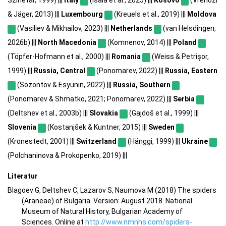
& Jäger, 2013) |||
Luxembourg
(Kreuels et al., 2019) |||
Moldova
(Vasiliev & Mikhailov, 2023) |||
Netherlands
(van Helsdingen,
2026b) |||
North Macedonia
(Komnenov, 2014) |||
Poland
(Töpfer-Hofmann et al., 2000) |||
Romania
(Weiss & Petrișor,
1999) |||
Russia, Central
(Ponomarev, 2022) |||
Russia, Eastern
(Sozontov & Esyunin, 2022) |||
Russia, Southern
(Ponomarev & Shmatko, 2021; Ponomarev, 2022) |||
Serbia
(Deltshev et al., 2003b) |||
Slovakia
(Gajdoš et al., 1999) |||
Slovenia
(Kostanjšek & Kuntner, 2015) |||
Sweden
(Kronestedt, 2001) |||
Switzerland
(Hänggi, 1999) |||
Ukraine
(Polchaninova & Prokopenko, 2019) |||
Literatur
Blagoev G, Deltshev C, Lazarov S, Naumova M (2018) The spiders
(Araneae) of Bulgaria. Version: August 2018. National
Museum of Natural History, Bulgarian Academy of
Sciences. Online at
http://www.nmnhs.com/spiders-