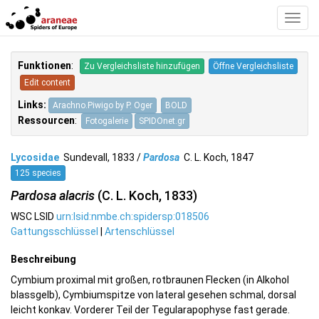
Toggl
Navig
Funktionen
:
Zu Vergleichsliste hinzufügen
Öffne Vergleichsliste
Edit content
Links:
Arachno.Piwigo by P. Oger
BOLD
Ressourcen
:
Fotogalerie
SPIDOnet.gr
Lycosidae
Sundevall, 1833 /
Pardosa
C. L. Koch, 1847
125 species
Pardosa alacris
(C. L. Koch, 1833)
WSC LSID
urn:lsid:nmbe.ch:spidersp:018506
Gattungsschlüssel
|
Artenschlüssel
Beschreibung
Cymbium proximal mit großen, rotbraunen Flecken (in Alkohol
blassgelb), Cymbiumspitze von lateral gesehen schmal, dorsal
leicht konkav. Vorderer Teil der Tegularapophyse fast gerade.