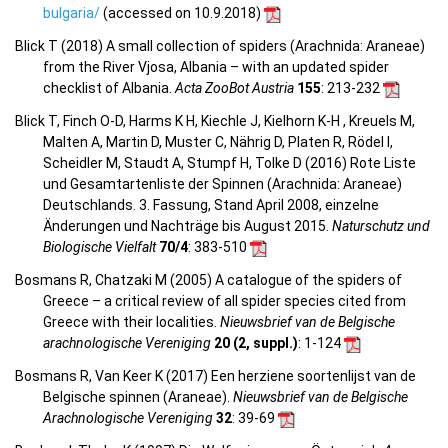
bulgaria/
(accessed on 10.9.2018)
Blick T (2018) A small collection of spiders (Arachnida: Araneae)
from the River Vjosa, Albania – with an updated spider
checklist of Albania.
Acta ZooBot Austria
155
: 213-232
Blick T, Finch O-D, Harms K H, Kiechle J, Kielhorn K-H , Kreuels M,
Malten A, Martin D, Muster C, Nährig D, Platen R, Rödel I,
Scheidler M, Staudt A, Stumpf H, Tolke D (2016) Rote Liste
und Gesamtartenliste der Spinnen (Arachnida: Araneae)
Deutschlands. 3. Fassung, Stand April 2008, einzelne
Änderungen und Nachträge bis August 2015.
Naturschutz und
Biologische Vielfalt
70/4
: 383-510
Bosmans R, Chatzaki M (2005) A catalogue of the spiders of
Greece – a critical review of all spider species cited from
Greece with their localities.
Nieuwsbrief van de Belgische
arachnologische Vereniging
20 (2, suppl.)
: 1-124
Bosmans R, Van Keer K (2017) Een herziene soortenlijst van de
Belgische spinnen (Araneae).
Nieuwsbrief van de Belgische
Arachnologische Vereniging
32
: 39-69