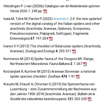
Helsdingen P J van (2026b)
Catalogus van de Nederlandse spinnen.
Versie 2026.1.
249 pp.
Isaia M, Tolve M, Pantini P (2025)
Araneae.it
: 2.0: the new updated
version of the digital catalog of the Italian spiders and other
arachnids (Arachnida: Araneae, Opiliones, Scorpiones,
Pseudoscorpiones, Palpigradi, Solifugae).
Fragmenta
Entomologica
57
: 197-204
Ivanov V V (2013) The checklist of Belarusian spiders (Arachnida,
Araneae).
Zoology and Ecology
4
: 293-311
Komnenov M (2014) Spider fauna of the Osogovo Mt. Range,
Northeastern Macedonia.
Fauna Balkana
2
: 1-267
Kostanjšek R, Kuntner M (2015) Araneae Sloveniae: a national
spider species checklist.
ZooKeys
474
: 1-91
Kreuels M, Staudt A, Christian S (2019) Die Spinnenfauna von
Luxemburg – eine Zusammenstellung der Nachweise aus
den Jahren 1906-2018 (Arachnida: Araneae).
Bulletin de la
Société des naturalistes luxembourgeois
121
: 203-230