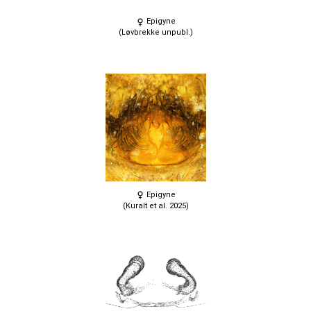
Epigyne
(Løvbrekke unpubl.)
Epigyne
(Kuralt et al. 2025)