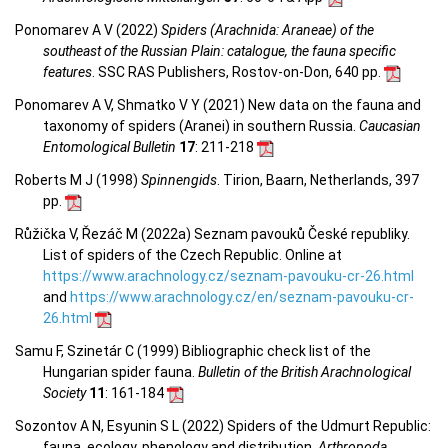
Ponomarev A V (2022)
Spiders (Arachnida: Araneae) of the
southeast of the Russian Plain: catalogue, the fauna specific
features
. SSC RAS Publishers, Rostov-on-Don, 640 pp.
Ponomarev A V, Shmatko V Y (2021) New data on the fauna and
taxonomy of spiders (Aranei) in southern Russia.
Caucasian
Entomological Bulletin
17
: 211-218
Roberts M J (1998)
Spinnengids
. Tirion, Baarn, Netherlands, 397
pp.
Růžička V, Řezáč M (2022a) Seznam pavouků České republiky.
List of spiders of the Czech Republic. Online at
https://www.arachnology.cz/seznam-pavouku-cr-26.html
and
https://www.arachnology.cz/en/seznam-pavouku-cr-
26.html
Samu F, Szinetár C (1999) Bibliographic check list of the
Hungarian spider fauna.
Bulletin of the British Arachnological
Society
11
: 161-184
Sozontov A N, Esyunin S L (2022) Spiders of the Udmurt Republic:
fauna, ecology, phenology and distribution.
Arthropoda