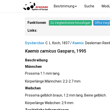
Bestimmung
Suche
Modu
Funktionen
:
Zu Vergleichsliste hinzufügen
Öffne Vergl
Links:
Dysderidae
C. L. Koch, 1837 /
Kaemis
Deeleman-Rein
Kaemis carnicus
Gasparo, 1995
Beschreibung
Männchen
Prosoma 1.1 mm lang.
Körperlänge Männchen: 2.2-2.7 mm
Weibchen
Prosoma gelblich braun, 1.2 mm lang. Beine gelblich.
Körperlänge Weibchen: 2.9 mm
Zusätzliche Informationen