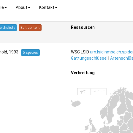
le
About
Kontakt
Ressourcen
:
eichsliste
Edit content
hold, 1993
WSC LSID
urn:lsid:nmbe.ch:spid
5 species
Gattungsschlüssel
|
Artenschlüs
Verbreitung