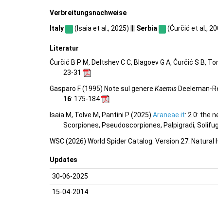
Verbreitungsnachweise
Italy
(Isaia et al., 2025) |||
Serbia
(Ćurčić et al., 200
Literatur
Ćurčić B P M, Deltshev C C, Blagoev G A, Ćurčić S B, T
23-31
Gasparo F (1995) Note sul genere
Kaemis
Deeleman-Rei
16
: 175-184
Isaia M, Tolve M, Pantini P (2025)
Araneae.it
: 2.0: the
Scorpiones, Pseudoscorpiones, Palpigradi, Solifu
WSC (2026) World Spider Catalog. Version 27. Natural
Updates
30-06-2025
15-04-2014