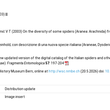
3) |||
omić V T (2003) On the diversity of some spiders (Aranea: Arachnida) f
nhold, con descrizione di una nuova specie italiana (Araneae, Dysder
 new updated version of the digital catalog of the Italian spiders and ot
gae).
Fragmenta Entomologica
57
: 197-204
 History Museum Bern, online at
http://wsc.nmbe.ch
(20.5.2026) doi:
10
Distribution update
Image insert