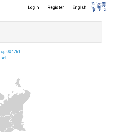
Log In
Register
English
ersp:004761
sel