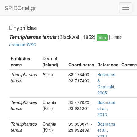
SPIDOnet.gr
Toggl
navig
Linyphiidae
Tenuiphantes tenuis
(Blackwall, 1852)
|
Links:
Map
araneae
WSC
Published
District
name
(Island)
Coordinates
Reference
Comme
Tenuiphantes
Attika
38.173400 -
Bosmans
tenuis
23.717400
&
Chatzaki,
2005
Tenuiphantes
Chania
35.477020 -
Bosmans
tenuis
(Kriti)
23.931201
et al.,
2013
Tenuiphantes
Chania
35.336071 -
Bosmans
tenuis
(Kriti)
23.832439
et al.,
2013