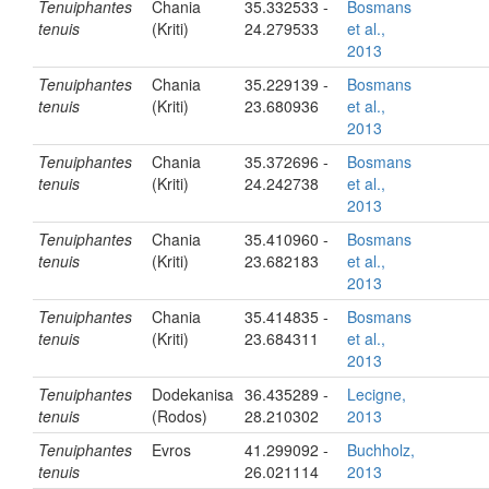
Tenuiphantes
Chania
35.332533 -
Bosmans
tenuis
(Kriti)
24.279533
et al.,
2013
Tenuiphantes
Chania
35.229139 -
Bosmans
tenuis
(Kriti)
23.680936
et al.,
2013
Tenuiphantes
Chania
35.372696 -
Bosmans
tenuis
(Kriti)
24.242738
et al.,
2013
Tenuiphantes
Chania
35.410960 -
Bosmans
tenuis
(Kriti)
23.682183
et al.,
2013
Tenuiphantes
Chania
35.414835 -
Bosmans
tenuis
(Kriti)
23.684311
et al.,
2013
Tenuiphantes
Dodekanisa
36.435289 -
Lecigne,
tenuis
(Rodos)
28.210302
2013
Tenuiphantes
Evros
41.299092 -
Buchholz,
tenuis
26.021114
2013