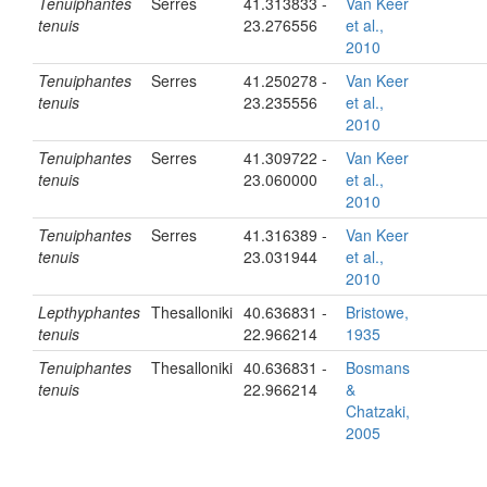
Tenuiphantes
Serres
41.313833 -
Van Keer
tenuis
23.276556
et al.,
2010
Tenuiphantes
Serres
41.250278 -
Van Keer
tenuis
23.235556
et al.,
2010
Tenuiphantes
Serres
41.309722 -
Van Keer
tenuis
23.060000
et al.,
2010
Tenuiphantes
Serres
41.316389 -
Van Keer
tenuis
23.031944
et al.,
2010
Lepthyphantes
Thesalloniki
40.636831 -
Bristowe,
tenuis
22.966214
1935
Tenuiphantes
Thesalloniki
40.636831 -
Bosmans
tenuis
22.966214
&
Chatzaki,
2005