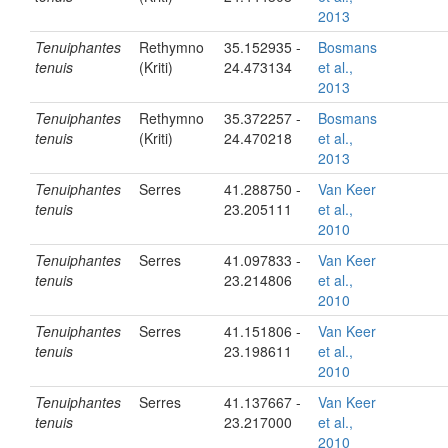
2013
Tenuiphantes
Rethymno
35.152935 -
Bosmans
tenuis
(Kriti)
24.473134
et al.,
2013
Tenuiphantes
Rethymno
35.372257 -
Bosmans
tenuis
(Kriti)
24.470218
et al.,
2013
Tenuiphantes
Serres
41.288750 -
Van Keer
tenuis
23.205111
et al.,
2010
Tenuiphantes
Serres
41.097833 -
Van Keer
tenuis
23.214806
et al.,
2010
Tenuiphantes
Serres
41.151806 -
Van Keer
tenuis
23.198611
et al.,
2010
Tenuiphantes
Serres
41.137667 -
Van Keer
tenuis
23.217000
et al.,
2010