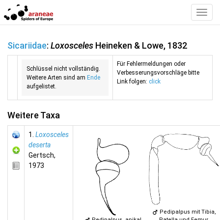
Toggl
Navig
Sicariidae
:
Loxosceles
Heineken & Lowe, 1832
Für Fehlermeldungen oder
Schlüssel nicht vollständig.
Verbesserungsvorschläge bitte
Weitere Arten sind am
Ende
Link folgen:
click
aufgelistet.
Weitere Taxa
1.
Loxosceles
deserta
Gertsch,
1973
Pedipalpus mit Tibia,
Pedipalpus, apikal
Patella und Femur,