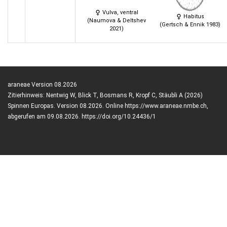
Vulva, ventral
Habitus
(Naumova & Deltshev
(Gertsch & Ennik 1983)
2021)
araneae Version 08.2026
Zitierhinweis: Nentwig W, Blick T, Bosmans R, Kropf C, Stäubli A (2026)
Spinnen Europas. Version 08.2026. Online https://www.araneae.nmbe.ch,
abgerufen am 09.08.2026. https://doi.org/10.24436/1